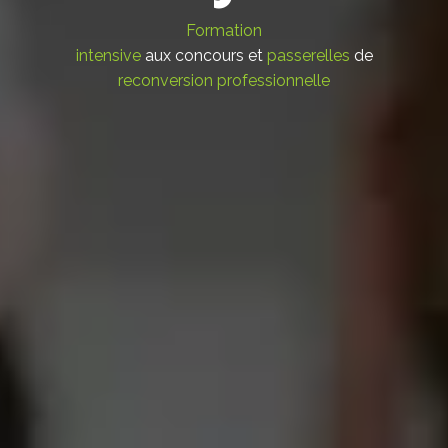
Formation
intensive
aux concours et
passerelles
de
reconversion professionnelle