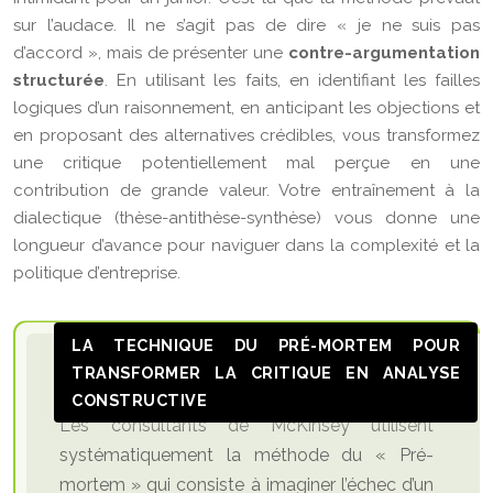
sur l’audace. Il ne s’agit pas de dire « je ne suis pas
d’accord », mais de présenter une
contre-argumentation
structurée
. En utilisant les faits, en identifiant les failles
logiques d’un raisonnement, en anticipant les objections et
en proposant des alternatives crédibles, vous transformez
une critique potentiellement mal perçue en une
contribution de grande valeur. Votre entraînement à la
dialectique (thèse-antithèse-synthèse) vous donne une
longueur d’avance pour naviguer dans la complexité et la
politique d’entreprise.
LA TECHNIQUE DU PRÉ-MORTEM POUR
TRANSFORMER LA CRITIQUE EN ANALYSE
CONSTRUCTIVE
Les consultants de McKinsey utilisent
systématiquement la méthode du « Pré-
mortem » qui consiste à imaginer l’échec d’un