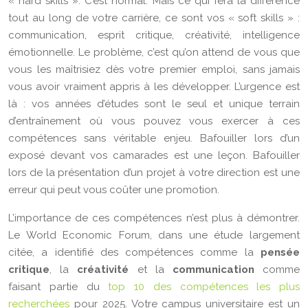
« hard skills ». C’est normal. Mais ce qui fera la différence
tout au long de votre carrière, ce sont vos « soft skills » :
communication, esprit critique, créativité, intelligence
émotionnelle. Le problème, c’est qu’on attend de vous que
vous les maîtrisiez dès votre premier emploi, sans jamais
vous avoir vraiment appris à les développer. L’urgence est
là : vos années d’études sont le seul et unique terrain
d’entraînement où vous pouvez vous exercer à ces
compétences sans véritable enjeu. Bafouiller lors d’un
exposé devant vos camarades est une leçon. Bafouiller
lors de la présentation d’un projet à votre direction est une
erreur qui peut vous coûter une promotion.
L’importance de ces compétences n’est plus à démontrer.
Le World Economic Forum, dans une étude largement
citée, a identifié des compétences comme la
pensée
critique
, la
créativité
et la
communication
comme
faisant partie du
top 10 des compétences les plus
recherchées
pour 2025. Votre campus universitaire est un